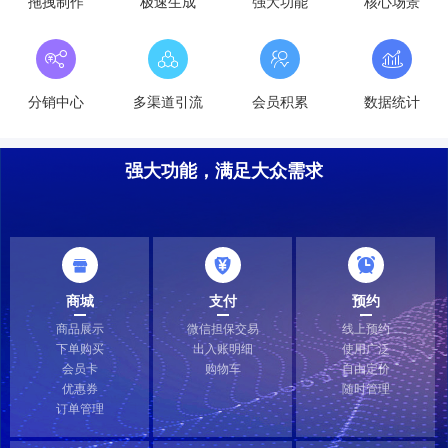
拖拽制作
极速生成
强大功能
核心场景
分销中心
多渠道引流
会员积累
数据统计
强大功能，满足大众需求
商城
支付
预约
商品展示
微信担保交易
线上预约
下单购买
出入账明细
使用广泛
会员卡
购物车
自由定价
优惠券
随时管理
订单管理