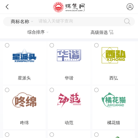
商标名称
综合排序
高级筛选
星派头
华谐
西弘
25-服装鞋帽
25-服装鞋帽
25-服装鞋帽
咚绵
动范
橘花猫