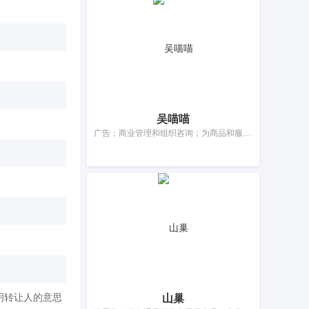
吴喵喵
广告；商业管理和组织咨询；为商品和服务的买卖双方提供在线市场；替他人推销；商业企业迁移；办公机器和设备出租；文秘；会计；寻找赞助；药用、兽医用、卫生用制剂和医疗用品的零售服务
山巢
明转让人的意思