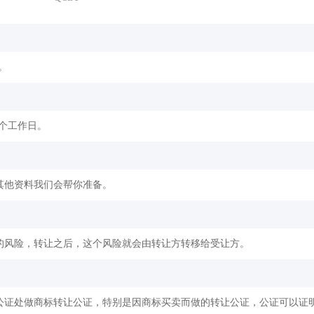
。
2个工作日。
其他资料我们会帮你准备。
的风险，转让之后，这个风险就会由转让方转移给受让方。
公证处做商标转让公证，特别是因商标买卖而做的转让公证，公证可以证