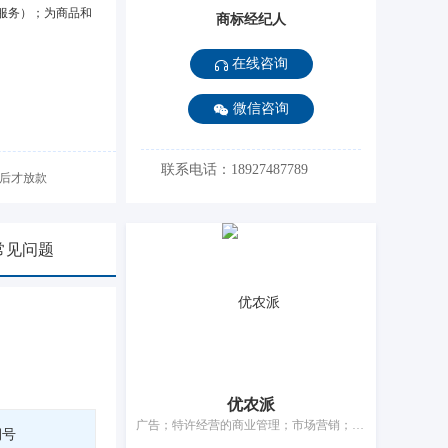
服务）；为商品和
商标经纪人
在线咨询
微信咨询
联系电话：18927487789
后才放款
常见问题
优农派
广告；特许经营的商业管理；市场营销；替他人采购（替其他企业购买商品或服务）；替他人推销；为商品和服务的买卖双方提供在线市场；人员招收；在计算机数据库中更新和维护数据；会计；药品零售或批发服务
期号