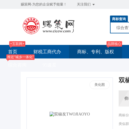
赐策网-为您的企业赋予能量！
关注我们
商标查询
综合
+互联网+
品牌核心
首页
财税工商代办
商标、专利、版权
推近“城乡一体化”
综合咨询
95速卖
双椒
美化图
价
商标分
类似群