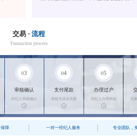
交易 ·
流程
Transaction process
3
4
5
0
0
0
审核确认
支付尾款
办理过户
经纪人审核确认
审核无误后买家
经纪人办理商标
买
商标状态
支付尾款，卖家
转让手续，交付
料
办理相关手续
相关证书
资
有保障
一对一经纪人服务
专业团队，