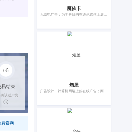
魔依卡
无线电广告；为零售目的在通讯媒体上展示商品；广告宣传；户外广告；计算机网络上的在线广告；电视广告；货物展出；特许经营的商业管理；替他人推销；医疗用品零售或批发服务
6
0
熠屋
交易结束
广告设计；计算机网络上的在线广告；商业管理咨询；替他人推销；进出口代理；职业介绍；网站流量优化；会计；寻找赞助；药用、兽医用、卫生用制剂和医疗用品的零售服务
家确认过户资
后，平台解冻
金支付卖家
免费咨询