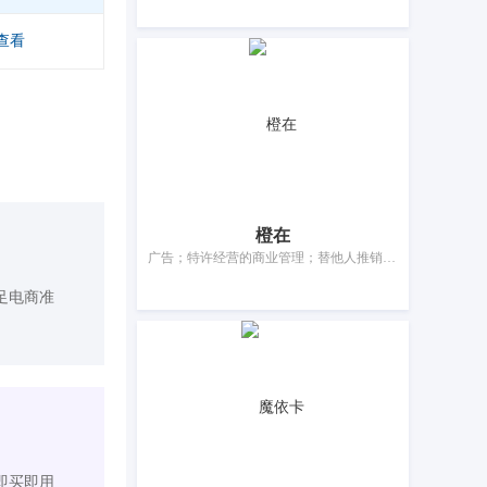
查看
橙在
广告；特许经营的商业管理；替他人推销；人员招收；商业企业迁移；计算机数据库信息系统化；会计；自动售货机出租；销售展示架出租；药用、兽医用、卫生用制剂和医疗用品的批发服务
足电商准
即买即用