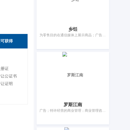
乡饪
为零售目的在通信媒体上展示商品；广告；商业企业迁移的管理服务；特许经营的商业管理；为商品和服务的买卖双方提供在线市场；为他人推销；人事管理咨询；计算机文档管理；寻找赞助；药用、兽医用、卫生用制剂和医疗用品的零售服务
后可获得
注册证
转让公证书
转让证明
罗斯江南
广告；特许经营的商业管理；商业管理咨询；市场营销；为他人推销；人事管理咨询；计算机数据库信息系统化；会计；自动售货机出租；药用、兽医用、卫生用制剂和医疗用品的零售服务