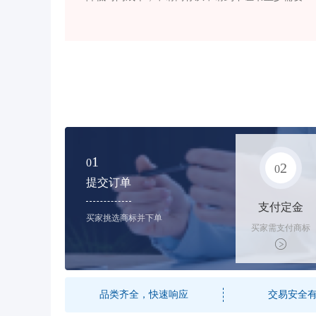
1
0
2
0
提交订单
支付定金
买家挑选商标并下单
买家需支付商标
标价的10%的购
买订金
品类齐全，快速响应
交易安全