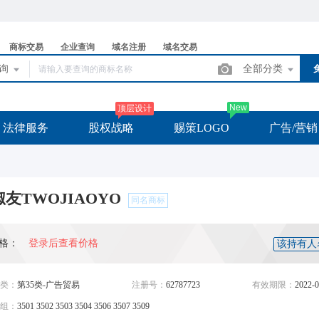
商标交易
企业查询
域名注册
域名交易
查询
全部分类
New
顶层设计
法律服务
股权战略
赐策LOGO
广告/营销
友TWOJIAOYO
同名商标
格：
登录后查看价格
该持有人
类：
第35类-广告贸易
注册号：
62787723
有效期限：
2022-0
组：
3501 3502 3503 3504 3506 3507 3509